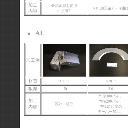
加工
分割金型を使用
NTC加工後ﾌﾞﾚｰｷ曲
内容
曲げ加工
AL
■
加工例
材質
A5052
A2017
板厚
1.5t
3.0ｔ
外形300パイ、
加工
内径200パイ、
設計・組立
内容
内径に30度の
テーパー加工。