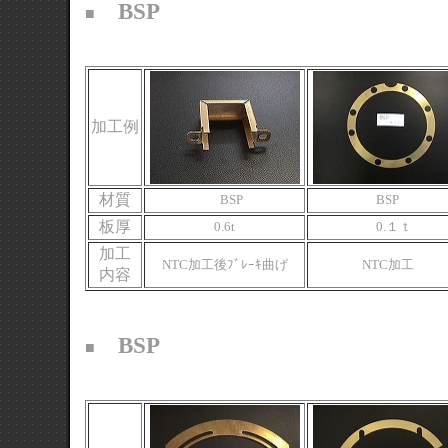
BSP
■
加工例
材質
BSP
BSP
板厚
0.6t
0.１ｔ
加工
NTC加工後ﾌﾞﾚｰｷ曲げ
NTC加工
内容
BSP
■