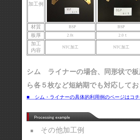
加工例
材質
BSP
BSP
板厚
2.0t
2.0ｔ
加工
NTC加工
NTC加工
内容
シム ライナーの場合、同形状で板
ら各５枚など短納期でも対応してお
■ シム・ライナーの具体的利用例のページはコ
その他加工例
■