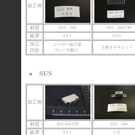
加工例
材質
SUS 304
SUS 304 CSP
板厚
0.8ｔ
0.15t
加工
レーザー加工後
３角を５４ヒット
内容
ブレーキ曲げ。
SUS
■
加工例
材質
SUS 304 CSP
SUS 304
板厚
0.1ｔ
1.5t