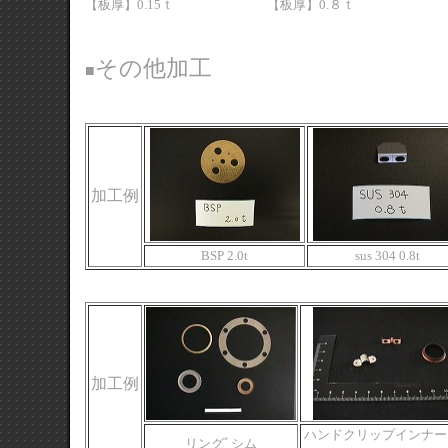
【板厚】0.15ｔ
【板厚】0.８ｔ
その他加工
■
加工例
BSP 2.0t
sus 304 0.8t
加工例
ハンドクリップインナー
リングﾞシム