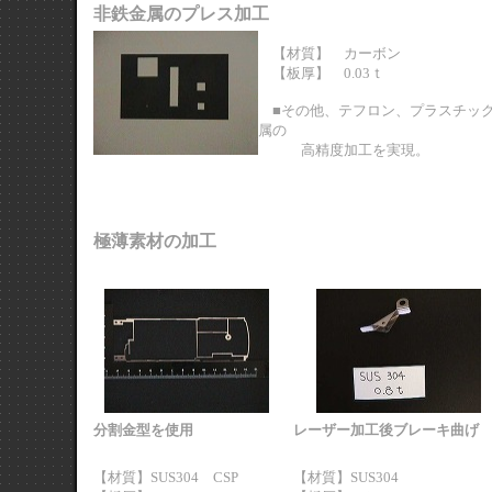
非鉄金属のプレス加工
【材質】 カーボン
【板厚】 0.03ｔ
■その他、テフロン、プラスチック
属の
高精度加工を実現。
極薄素材の加工
分割金型を使用
レーザー加工後ブレーキ曲げ
【材質】SUS304 CSP
【材質】SUS304